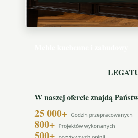
Meble kuchenne i zabudowy
LEGATUS
W naszej ofercie znajdą Państ
Godzin przepracowanych
Projektów wykonanych
pozytywnych opinii